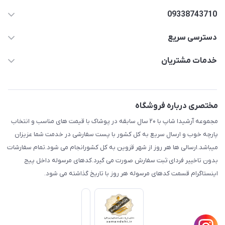
09338743710
دسترسی سریع
aminjamshidi0062@gmail.com
حساب کاربری
خدمات مشتریان
قزوین.خیابان باغ دبیر .نرسیده به آتشنشانی.پوشاک آرشیدا
مجله فروشگاه
قوانین و مقررات
لیست محصولات
حریم خصوصی
مختصری درباره فروشگاه
درباره ما
راهنما
مجموعه آرشیدا شاپ با ۲۰ سال سابقه در پوشاک با قیمت های مناسب و انتخاب
تماس با ما
پارچه خوب و ارسال سریع به کل کشور با پست سفارشی در خدمت شما عزیزان
میباشد.ارسالی ها هر روز از شهر قزوین به کل کشورانجام می شود.تمام سفارشات
بدون تاخییر فردای ثبت سفارش صورت می گیرد.کدهای مرسوله داخل پیج
اینستاگرام قسمت کدهای مرسوله هر روز با تاریخ گذاشته می شود.