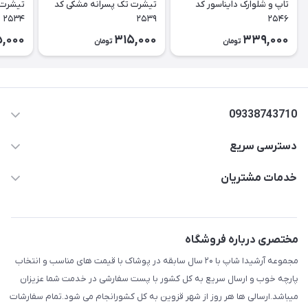
تاپ و شلوارک دایناسور کد
تیشرت تک پسرانه مشکی کد
تیشرت 
۲۵۳۴
۲۵۳۹
۲۵۴۶
,000
315,000
339,000
تومان
تومان
09338743710
دسترسی سریع
aminjamshidi0062@gmail.com
حساب کاربری
خدمات مشتریان
قزوین.خیابان باغ دبیر .نرسیده به آتشنشانی.پوشاک آرشیدا
مجله فروشگاه
قوانین و مقررات
لیست محصولات
حریم خصوصی
مختصری درباره فروشگاه
درباره ما
راهنما
مجموعه آرشیدا شاپ با ۲۰ سال سابقه در پوشاک با قیمت های مناسب و انتخاب
تماس با ما
پارچه خوب و ارسال سریع به کل کشور با پست سفارشی در خدمت شما عزیزان
میباشد.ارسالی ها هر روز از شهر قزوین به کل کشورانجام می شود.تمام سفارشات