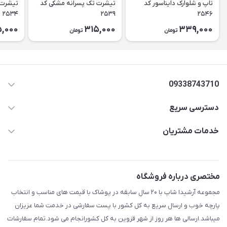
تاپ و شلوارک دایناسور کد
تیشرت تک پسرانه مشکی کد
تیشرت 
۲۵۳۴
۲۵۳۹
۲۵۴۶
,000
315,000
339,000
تومان
تومان
09338743710
دسترسی سریع
aminjamshidi0062@gmail.com
حساب کاربری
خدمات مشتریان
قزوین.خیابان باغ دبیر .نرسیده به آتشنشانی.پوشاک آرشیدا
مجله فروشگاه
قوانین و مقررات
لیست محصولات
حریم خصوصی
مختصری درباره فروشگاه
درباره ما
راهنما
مجموعه آرشیدا شاپ با ۲۰ سال سابقه در پوشاک با قیمت های مناسب و انتخاب
تماس با ما
پارچه خوب و ارسال سریع به کل کشور با پست سفارشی در خدمت شما عزیزان
میباشد.ارسالی ها هر روز از شهر قزوین به کل کشورانجام می شود.تمام سفارشات