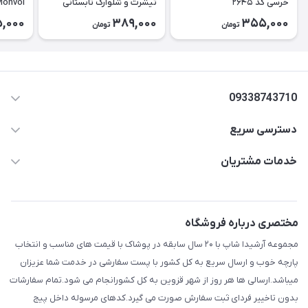
خرسی کد ۲۶۴۵
تیشرت و شلوارک تابستانی
کودک کد ۲۶۳۸
بچه‌گانه 
,000
389,000
355,000
تومان
تومان
09338743710
دسترسی سریع
aminjamshidi0062@gmail.com
حساب کاربری
خدمات مشتریان
قزوین.خیابان باغ دبیر .نرسیده به آتشنشانی.پوشاک آرشیدا
مجله فروشگاه
قوانین و مقررات
لیست محصولات
حریم خصوصی
مختصری درباره فروشگاه
درباره ما
راهنما
مجموعه آرشیدا شاپ با ۲۰ سال سابقه در پوشاک با قیمت های مناسب و انتخاب
تماس با ما
پارچه خوب و ارسال سریع به کل کشور با پست سفارشی در خدمت شما عزیزان
میباشد.ارسالی ها هر روز از شهر قزوین به کل کشورانجام می شود.تمام سفارشات
بدون تاخییر فردای ثبت سفارش صورت می گیرد.کدهای مرسوله داخل پیج