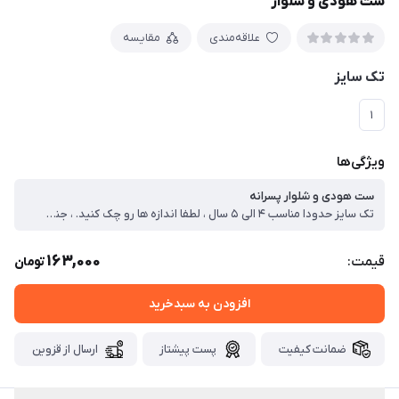
ست هودی و شلوار
علاقه‌مندی
مقایسه
تک سایز
۱
ویژگی‌ها
ست هودی و شلوار پسرانه
تک سایز حدودا مناسب ۴ الی ۵ سال ، لطفا اندازه ها رو چک کنید. ، جنس : ملانژ ، قد سوئشرت ۴۱ ، پهنا ۳۳ ، قد آستین از دوخت سرشانه ۳۷ ، قد شلوار ۶۳
163,000
قیمت:
تومان
افزودن به سبدخرید
ضمانت کیفیت
پست پیشتاز
ارسال از قزوین