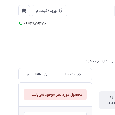
ورود / ثبت‌نام
09338743710
مقایسه
علاقه‌مندی
محصول مورد نظر موجود نمی‌باشد.
 ۱
قد ۴۱،پهنا۳۰،قدآستین۳۸