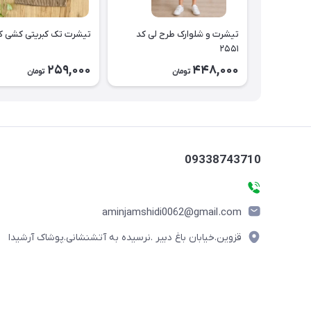
تیشرت و شلوارک طرح لی کد
تیشرت تک کبریتی کشی کد ۴۷
۲۵۵۱
259,000
448,000
تومان
تومان
09338743710
aminjamshidi0062@gmail.com
قزوین.خیابان باغ دبیر .نرسیده به آتشنشانی.پوشاک آرشیدا