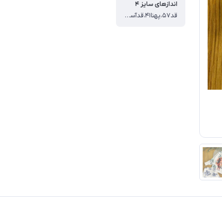
اندازهای سایز ۴
قد۵۷،پهنا۴۱،قدآستین۵۳