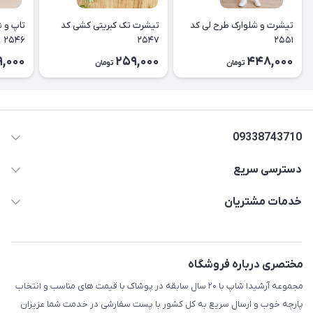
تیشرت و شلوارک طرح لی کد
تیشرت تک کبریتی کشی کد
تاپ و ش
۲۵۴۶
۲۵۴۷
۲۵۵۱
,000
259,000
448,000
تومان
تومان
09338743710
دسترسی سریع
aminjamshidi0062@gmail.com
حساب کاربری
خدمات مشتریان
قزوین.خیابان باغ دبیر .نرسیده به آتشنشانی.پوشاک آرشیدا
مجله فروشگاه
قوانین و مقررات
لیست محصولات
حریم خصوصی
مختصری درباره فروشگاه
درباره ما
راهنما
مجموعه آرشیدا شاپ با ۲۰ سال سابقه در پوشاک با قیمت های مناسب و انتخاب
تماس با ما
پارچه خوب و ارسال سریع به کل کشور با پست سفارشی در خدمت شما عزیزان