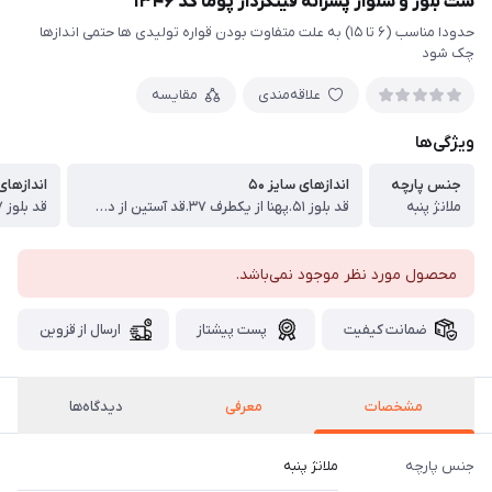
ست بلوز و شلوار پسرانه فینگردار پوما کد ۱۳۴۶
حدودا مناسب (۶ تا ۱۵) به علت متفاوت بودن قواره تولیدی ها حتمی اندازها
چک شود
علاقه‌مندی
مقایسه
ویژگی‌ها
جنس پارچه
اندازهای سایز ۵۰
اندازهای 
ملانژ پنبه
قد بلوز ۵۱.پهنا از یکطرف ۳۷.قد آستین از دوخت سرشانه ۴۳.قد شلوار ۶۹ سانت
محصول مورد نظر موجود نمی‌باشد.
ضمانت کیفیت
پست پیشتاز
ارسال از قزوین
مشخصات
معرفی
دیدگاه‌ها
جنس پارچه
ملانژ پنبه