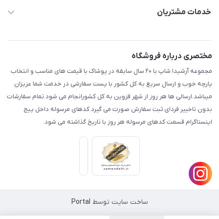
aminjamshidi0062@gmail.com
حساب کاربری
خدمات مشتریان
قزوین.خیابان باغ دبیر .نرسیده به آتشنشانی.پوشاک آرشیدا
مجله فروشگاه
قوانین و مقررات
لیست محصولات
حریم خصوصی
مختصری درباره فروشگاه
درباره ما
راهنما
مجموعه آرشیدا شاپ با ۲۰ سال سابقه در پوشاک با قیمت های مناسب و انتخاب
تماس با ما
پارچه خوب و ارسال سریع به کل کشور با پست سفارشی در خدمت شما عزیزان
میباشد.ارسالی ها هر روز از شهر قزوین به کل کشورانجام می شود.تمام سفارشات
بدون تاخییر فردای ثبت سفارش صورت می گیرد.کدهای مرسوله داخل پیج
اینستاگرام قسمت کدهای مرسوله هر روز با تاریخ گذاشته می شود.
ساخت سایت توسط
Portal