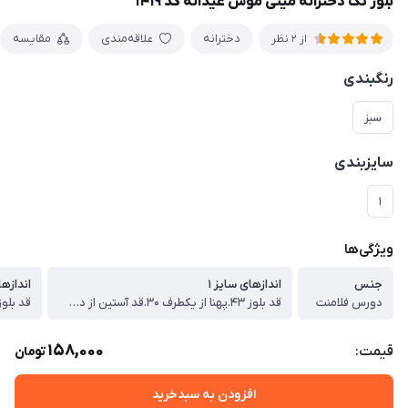
بلوز تک دخترانه مینی موس عیدانه کد ۱۴۱۹
دخترانه
علاقه‌مندی
مقایسه
از 2 نظر
رنگبندی
سبز
سایزبندی
۱
ویژگی‌ها
جنس
اندازهای سایز ۱
اندازها
دورس فلامنت
قد بلوز ۴۳.پهنا از یکطرف ۳۰.قد آستین از دوخت سرشانه ۳۶ سانت
158,000
قیمت:
تومان
افزودن به سبدخرید