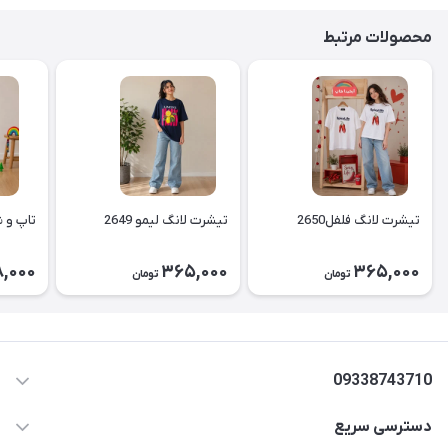
محصولات مرتبط
تیشرت لانگ فلفل2650
تیشرت لانگ لیمو 2649
تاپ و شل
,000
365,000
365,000
تومان
تومان
09338743710
دسترسی سریع