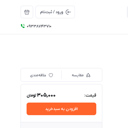
ورود / ثبت‌نام
09338743710
مقایسه
علاقه‌مندی
305,000
قیمت:
تومان
افزودن به سبدخرید