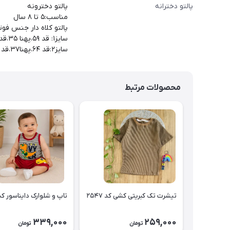
پالتو دخترانه
پالتو دخترونه
مناسب:۵ تا ۸ سال
پالتو کلاه دار جنس فو
سایز۱: قد ۵۹،پهنا ۳۵،قد آستین ۴۰
سایز۲:قد ۶۴،پهنا۳۷،قد آستین۴۳
محصولات مرتبط
تیشرت تک کبریتی کشی کد ۲۵۴۷
تاپ و شلوارک دایناسور کد ۵۴۶
339,000
259,000
تومان
تومان