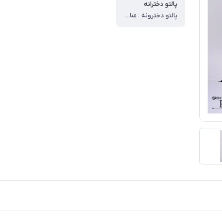
پالتو دخترانه
پالتو دخترونه ، مناسب:۵ تا ۸ سال ، پالتو کلاه دار جنس فوتر و آستری داخل کار از جنس پونژه،اکسسوری گل سینه قابل برداشتن🥰 ، سایز۱: قد ۵۹،پهنا ۳۵،قد آستین ۴۰ ، سایز۲:قد ۶۴،پهنا۳۷،قد آستین۴۳