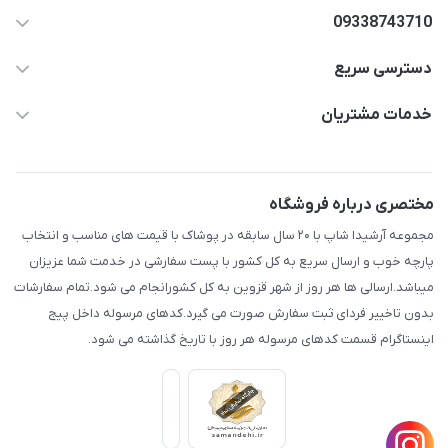
09338743710
دسترسی سریع
aminjamshidi0062@gmail.com
حساب کاربری
خدمات مشتریان
قزوین.خیابان باغ دبیر .نرسیده به آتشنشانی.پوشاک آرشیدا
مجله فروشگاه
قوانین و مقررات
لیست محصولات
حریم خصوصی
مختصری درباره فروشگاه
درباره ما
راهنما
مجموعه آرشیدا شاپ با ۲۰ سال سابقه در پوشاک با قیمت های مناسب و انتخاب
تماس با ما
پارچه خوب و ارسال سریع به کل کشور با پست سفارشی در خدمت شما عزیزان
میباشد.ارسالی ها هر روز از شهر قزوین به کل کشورانجام می شود.تمام سفارشات
بدون تاخییر فردای ثبت سفارش صورت می گیرد.کدهای مرسوله داخل پیج
اینستاگرام قسمت کدهای مرسوله هر روز با تاریخ گذاشته می شود.