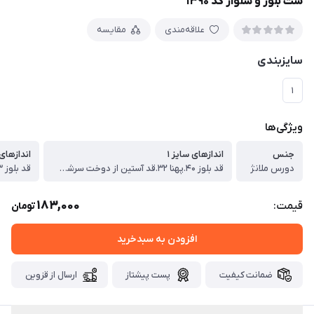
ست بلوز و شلوار کد ۱۳۹۰
علاقه‌مندی
مقایسه
سایزبندی
۱
ویژگی‌ها
جنس
اندازهای سایز ۱
اندازهای 
دورس ملانژ
قد بلوز ۴۰.پهنا ۳۲.قد آستین از دوخت سرشانه ۳۳ ، قد شلوار 50سانت
183,000
قیمت:
تومان
افزودن به سبدخرید
ضمانت کیفیت
پست پیشتاز
ارسال از قزوین