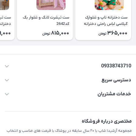
ست دخترانه تاپ و شلوارک
ست تیشرت لانگ و شلوار بگ
ست تیش
گیلاسی لباس راحتی دخترانه
کد2642
کد2643
9,000
815,000
365,000
تومان
تومان
۲۶۳۹
09338743710
دسترسی سریع
aminjamshidi0062@gmail.com
حساب کاربری
خدمات مشتریان
قزوین.خیابان باغ دبیر .نرسیده به آتشنشانی.پوشاک آرشیدا
مجله فروشگاه
قوانین و مقررات
لیست محصولات
حریم خصوصی
مختصری درباره فروشگاه
درباره ما
راهنما
مجموعه آرشیدا شاپ با ۲۰ سال سابقه در پوشاک با قیمت های مناسب و انتخاب
تماس با ما