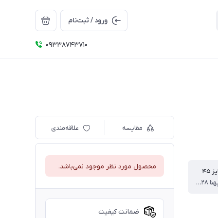
ورود / ثبت‌نام
09338743710
مقایسه
علاقه‌مندی
محصول مورد نظر موجود نمی‌باشد.
 ۴۵
قد بلوز ۴۳.پهنا ۲۸.قد آستین از دوخت سرشانه۳۳.قد شلوار ۵۸ سانت
ضمانت کیفیت