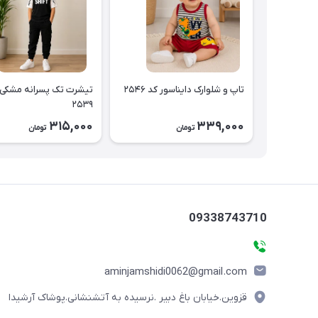
تاپ و شلوارک دایناسور کد ۲۵۴۶
تیشرت تک پسرانه مشکی 
۲۵۳۹
315,000
339,000
تومان
تومان
09338743710
aminjamshidi0062@gmail.com
قزوین.خیابان باغ دبیر .نرسیده به آتشنشانی.پوشاک آرشیدا