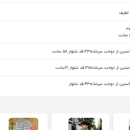
و لطیف