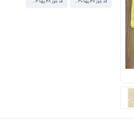
قد بلوز ۴۷.پهنا ۳۰.قد آستین از دوخت سرشانه۳۸.قد شلوار ۶۱سانت
قد بلوز ۴۸.پهنا ۳۴.قد آستین از دوخت سرشانه۴۳.قد شلوار