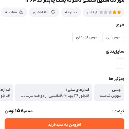
بلوز تک آستین شصتی دخترانه پشت چاپدار کد ۱۳۶۴
دخترانه
علاقه‌مندی
مقایسه
از 1 نظر
طرح
خرس آبی
خرس قهوه ای
سایزبندی
۱
ویژگی‌ها
جنس
اندازهای سایز ۱
اندازها
دورس فلامنت
قدبلوز ۳۹.پهنا ۳۰.قدآستین از دوخت سرشانه۳۷ سانت
158,000
قیمت:
تومان
افزودن به سبدخرید