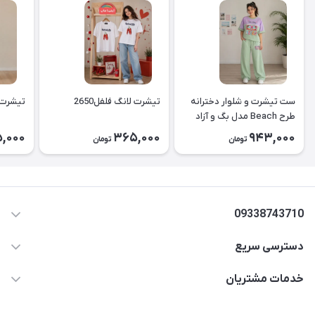
ست تیشرت و شلوار دخترانه
تیشرت لانگ فلفل2650
تیشرت لا
طرح Beach مدل بگ و آزاد
۲۶۵۱
,000
365,000
943,000
تومان
تومان
09338743710
دسترسی سریع
aminjamshidi0062@gmail.com
حساب کاربری
خدمات مشتریان
قزوین.خیابان باغ دبیر .نرسیده به آتشنشانی.پوشاک آرشیدا
مجله فروشگاه
قوانین و مقررات