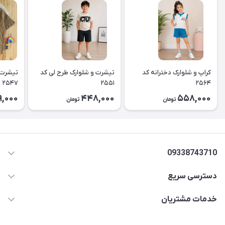
کراپ و شلوارک دخترانه کد
تیشرت و شلوارک طرح لی کد
تیشرت 
۲۵۴۷
۲۵۵۱
۲۵۶۴
,000
448,000
558,000
تومان
تومان
09338743710
دسترسی سریع
aminjamshidi0062@gmail.com
حساب کاربری
خدمات مشتریان
قزوین.خیابان باغ دبیر .نرسیده به آتشنشانی.پوشاک آرشیدا
مجله فروشگاه
قوانین و مقررات