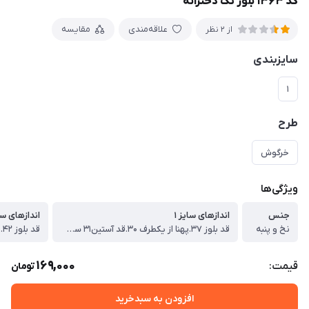
کد ۱۳۶۳ بلوز تک دخترانه
علاقه‌مندی
مقایسه
از 2 نظر
سایزبندی
۱
طرح
خرگوش
ویژگی‌ها
جنس
اندازهای سایز ۱
اندازهای سای
نخ و پنبه
قد بلوز ۳۷.پهنا از یکطرف ۳۰.قد آستین۳۱ سانت
169,000
قیمت:
تومان
افزودن به سبدخرید