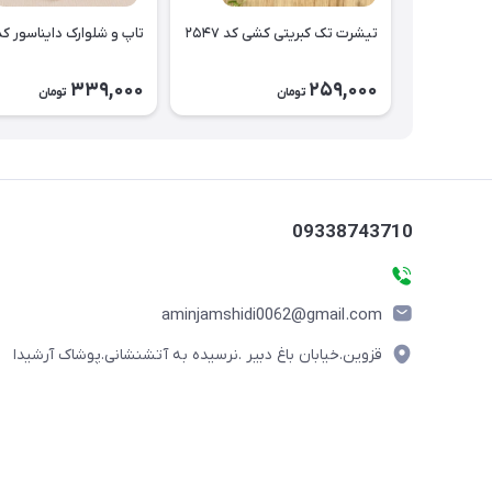
تیشرت تک کبریتی کشی کد ۲۵۴۷
تاپ و شلوارک دایناسور کد ۵۴۶
339,000
259,000
تومان
تومان
09338743710
aminjamshidi0062@gmail.com
قزوین.خیابان باغ دبیر .نرسیده به آتشنشانی.پوشاک آرشیدا