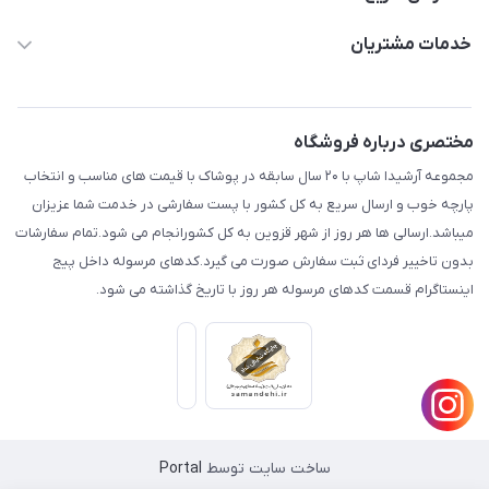
aminjamshidi0062@gmail.com
حساب کاربری
خدمات مشتریان
قزوین.خیابان باغ دبیر .نرسیده به آتشنشانی.پوشاک آرشیدا
مجله فروشگاه
قوانین و مقررات
لیست محصولات
حریم خصوصی
مختصری درباره فروشگاه
درباره ما
راهنما
مجموعه آرشیدا شاپ با ۲۰ سال سابقه در پوشاک با قیمت های مناسب و انتخاب
تماس با ما
پارچه خوب و ارسال سریع به کل کشور با پست سفارشی در خدمت شما عزیزان
میباشد.ارسالی ها هر روز از شهر قزوین به کل کشورانجام می شود.تمام سفارشات
بدون تاخییر فردای ثبت سفارش صورت می گیرد.کدهای مرسوله داخل پیج
اینستاگرام قسمت کدهای مرسوله هر روز با تاریخ گذاشته می شود.
ساخت سایت توسط
Portal