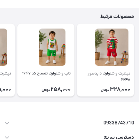
محصولات مرتبط
تیشرت و شلوارک دایناسور
تاپ و شلوارک تمساح کد ۲۶۴۷
تیشرت و 
۲۶۴۸
,000
258,000
328,000
تومان
تومان
09338743710
دسترسی سریع