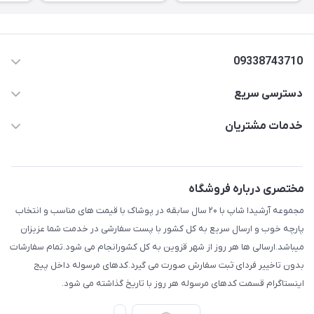
09338743710
دسترسی سریع
aminjamshidi0062@gmail.com
حساب کاربری
خدمات مشتریان
قزوین.خیابان باغ دبیر .نرسیده به آتشنشانی.پوشاک آرشیدا
مجله فروشگاه
قوانین و مقررات
لیست محصولات
حریم خصوصی
مختصری درباره فروشگاه
درباره ما
راهنما
مجموعه آرشیدا شاپ با ۲۰ سال سابقه در پوشاک با قیمت های مناسب و انتخاب
تماس با ما
پارچه خوب و ارسال سریع به کل کشور با پست سفارشی در خدمت شما عزیزان
میباشد.ارسالی ها هر روز از شهر قزوین به کل کشورانجام می شود.تمام سفارشات
بدون تاخییر فردای ثبت سفارش صورت می گیرد.کدهای مرسوله داخل پیج
اینستاگرام قسمت کدهای مرسوله هر روز با تاریخ گذاشته می شود.