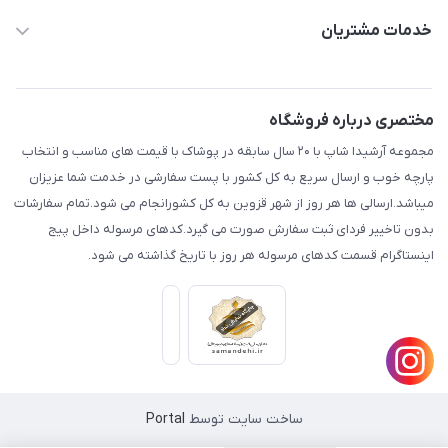
aminjamshidi0062@gmail.com
حساب کاربری
خدمات مشتریان
قزوین.خیابان باغ دبیر .نرسیده به آتشنشانی.پوشاک آرشیدا
مجله فروشگاه
قوانین و مقررات
لیست محصولات
حریم خصوصی
مختصری درباره فروشگاه
درباره ما
راهنما
مجموعه آرشیدا شاپ با ۲۰ سال سابقه در پوشاک با قیمت های مناسب و انتخاب
تماس با ما
پارچه خوب و ارسال سریع به کل کشور با پست سفارشی در خدمت شما عزیزان
میباشد.ارسالی ها هر روز از شهر قزوین به کل کشورانجام می شود.تمام سفارشات
بدون تاخییر فردای ثبت سفارش صورت می گیرد.کدهای مرسوله داخل پیج
اینستاگرام قسمت کدهای مرسوله هر روز با تاریخ گذاشته می شود.
ساخت سایت توسط
Portal