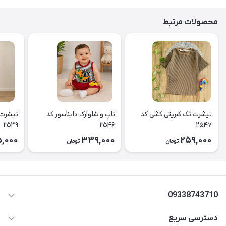
محصولات مرتبط
تیشرت تک کبریتی کشی کد
تاپ و شلوارک دایناسور کد
تیشرت 
۲۵۳۹
۲۵۴۶
۲۵۴۷
5,000
339,000
259,000
تومان
تومان
09338743710
دسترسی سریع