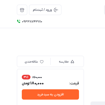
ورود / ثبت‌نام
09338743710
مقایسه
علاقه‌مندی
31٪
260,000
180,000
قیمت:
تومان
افزودن به سبدخرید