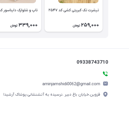
تیشرت تک کبریتی کشی کد ۲۵۴۷
تاپ و شلوارک دایناسور کد ۵۴۶
339,000
259,000
تومان
تومان
09338743710
aminjamshidi0062@gmail.com
قزوین.خیابان باغ دبیر .نرسیده به آتشنشانی.پوشاک آرشیدا