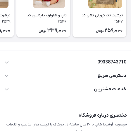
تیشرت تک کبریتی کشی کد
تاپ و شلوارک دایناسور کد
تیشرت 
۲۵۳۹
۲۵۴۶
۲۵۴۷
5,000
339,000
259,000
تومان
تومان
09338743710
دسترسی سریع
aminjamshidi0062@gmail.com
حساب کاربری
خدمات مشتریان
قزوین.خیابان باغ دبیر .نرسیده به آتشنشانی.پوشاک آرشیدا
مجله فروشگاه
قوانین و مقررات
لیست محصولات
حریم خصوصی
مختصری درباره فروشگاه
درباره ما
راهنما
مجموعه آرشیدا شاپ با ۲۰ سال سابقه در پوشاک با قیمت های مناسب و انتخاب
تماس با ما