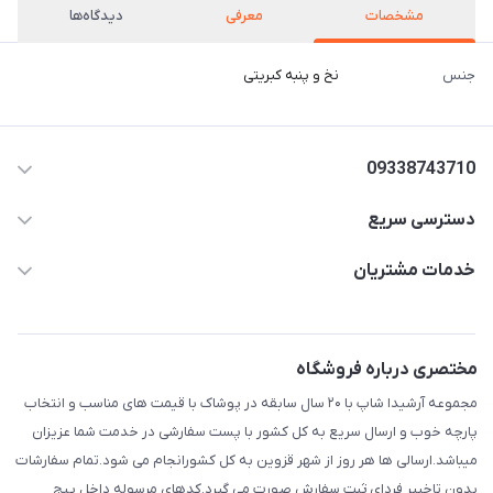
مشخصات
معرفی
دیدگاه‌ها
جنس
نخ و پنبه کبریتی
09338743710
دسترسی سریع
aminjamshidi0062@gmail.com
حساب کاربری
خدمات مشتریان
قزوین.خیابان باغ دبیر .نرسیده به آتشنشانی.پوشاک آرشیدا
مجله فروشگاه
قوانین و مقررات
لیست محصولات
حریم خصوصی
مختصری درباره فروشگاه
درباره ما
راهنما
مجموعه آرشیدا شاپ با ۲۰ سال سابقه در پوشاک با قیمت های مناسب و انتخاب
تماس با ما
پارچه خوب و ارسال سریع به کل کشور با پست سفارشی در خدمت شما عزیزان
میباشد.ارسالی ها هر روز از شهر قزوین به کل کشورانجام می شود.تمام سفارشات
بدون تاخییر فردای ثبت سفارش صورت می گیرد.کدهای مرسوله داخل پیج