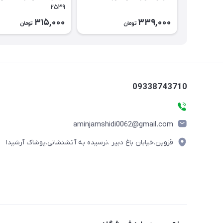
۲۵۳۹
315,000
339,000
تومان
تومان
09338743710
aminjamshidi0062@gmail.com
قزوین.خیابان باغ دبیر .نرسیده به آتشنشانی.پوشاک آرشیدا