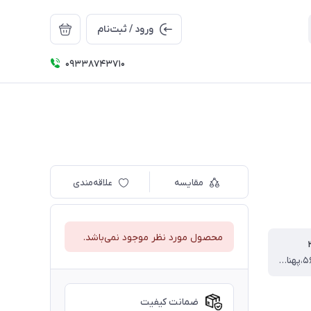
ورود / ثبت‌نام
09338743710
مقایسه
علاقه‌مندی
محصول مورد نظر موجود نمی‌باشد.
قد تیشرت ۵۶،پهنا از یکطرف ۳۸ سانت
ضمانت کیفیت