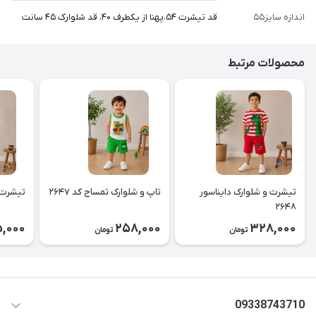
اندازه سایز۵۵
قد تیشرت ۵۴،پهنا از یکطرف ۴۰، قد شلوارک ۴۵ سانت
محصولات مرتبط
تیشرت و شلوارک دایناسور
تاپ و شلوارک تمساح کد ۲۶۴۷
تیشرت و 
۲۶۴۸
,000
258,000
328,000
تومان
تومان
09338743710