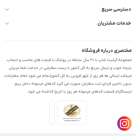
دسترسی سریع
aminjamshidi0062@gmail.com
حساب کاربری
خدمات مشتریان
قزوین.خیابان باغ دبیر .نرسیده به آتشنشانی.پوشاک آرشیدا
مجله فروشگاه
قوانین و مقررات
لیست محصولات
حریم خصوصی
مختصری درباره فروشگاه
درباره ما
راهنما
مجموعه آرشیدا شاپ با ۲۰ سال سابقه در پوشاک با قیمت های مناسب و انتخاب
تماس با ما
پارچه خوب و ارسال سریع به کل کشور با پست سفارشی در خدمت شما عزیزان
میباشد.ارسالی ها هر روز از شهر قزوین به کل کشورانجام می شود.تمام سفارشات
بدون تاخییر فردای ثبت سفارش صورت می گیرد.کدهای مرسوله داخل پیج
اینستاگرام قسمت کدهای مرسوله هر روز با تاریخ گذاشته می شود.