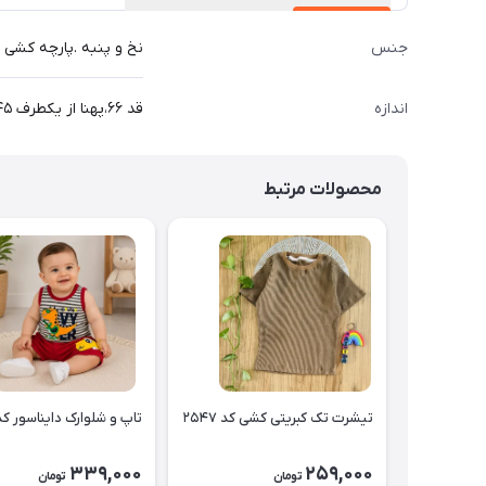
جنس
نخ و پنبه .پارچه کشی
اندازه
قد ۶۶،پهنا از یکطرف ۴۵،قد آستین ۵۳ سانت
محصولات مرتبط
تیشرت تک کبریتی کشی کد ۲۵۴۷
تاپ و شلوارک دایناسور کد ۵۴۶
339,000
259,000
تومان
تومان