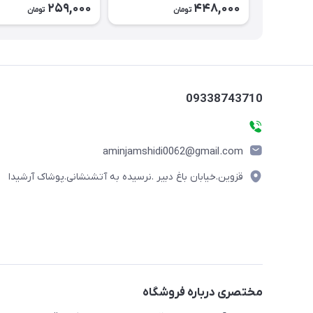
259,000
448,000
تومان
تومان
09338743710
aminjamshidi0062@gmail.com
قزوین.خیابان باغ دبیر .نرسیده به آتشنشانی.پوشاک آرشیدا
مختصری درباره فروشگاه