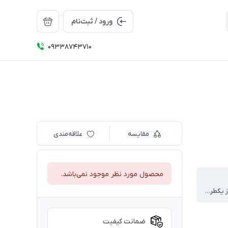
ورود / ثبت‌نام
09338743710
مقایسه
علاقه‌مندی
محصول مورد نظر موجود نمی‌باشد.
قد ۶۲ ،پهنا از یکطرف ۴۳، قد آستین ۶۱ سانت
ضمانت کیفیت