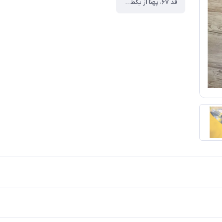
قد ۶۷، پهنا از یکطرف ۴۶ ،قد استین ۶۴ سانت