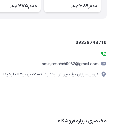
بچه‌گانه نخی کد ۲۶۲۹
475,000
389,000
تومان
تومان
09338743710
aminjamshidi0062@gmail.com
قزوین.خیابان باغ دبیر .نرسیده به آتشنشانی.پوشاک آرشیدا
مختصری درباره فروشگاه