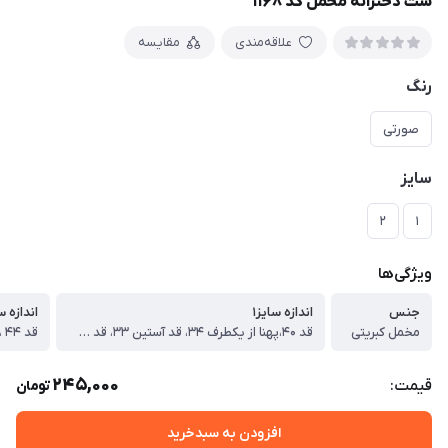
ست دخترانه مخمل کد ۱۱۶۸
علاقه‌مندی
مقایسه
رنگ
صورتی
سایز
۲
۱
ویژگی‌ها
جنس
اندازه سایز۱
اندازه سا
مخمل کبریتی
قد ۴۰،پهنا از یکطرف ۳۴، قد آستین ۳۳، قد شلوار ۵۵ سانت
245,000
قیمت:
تومان
افزودن به سبدخرید