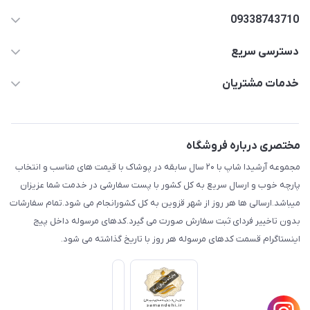
09338743710
دسترسی سریع
aminjamshidi0062@gmail.com
حساب کاربری
خدمات مشتریان
قزوین.خیابان باغ دبیر .نرسیده به آتشنشانی.پوشاک آرشیدا
مجله فروشگاه
قوانین و مقررات
لیست محصولات
حریم خصوصی
مختصری درباره فروشگاه
درباره ما
راهنما
مجموعه آرشیدا شاپ با ۲۰ سال سابقه در پوشاک با قیمت های مناسب و انتخاب
تماس با ما
پارچه خوب و ارسال سریع به کل کشور با پست سفارشی در خدمت شما عزیزان
میباشد.ارسالی ها هر روز از شهر قزوین به کل کشورانجام می شود.تمام سفارشات
بدون تاخییر فردای ثبت سفارش صورت می گیرد.کدهای مرسوله داخل پیج
اینستاگرام قسمت کدهای مرسوله هر روز با تاریخ گذاشته می شود.