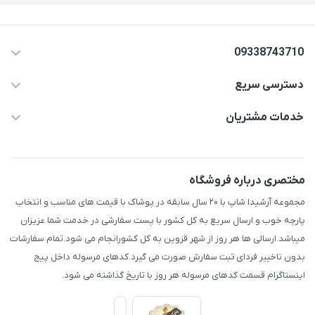
09338743710
دسترسی سریع
aminjamshidi0062@gmail.com
حساب کاربری
خدمات مشتریان
قزوین.خیابان باغ دبیر .نرسیده به آتشنشانی.پوشاک آرشیدا
مجله فروشگاه
قوانین و مقررات
لیست محصولات
حریم خصوصی
مختصری درباره فروشگاه
درباره ما
راهنما
مجموعه آرشیدا شاپ با ۲۰ سال سابقه در پوشاک با قیمت های مناسب و انتخاب
تماس با ما
پارچه خوب و ارسال سریع به کل کشور با پست سفارشی در خدمت شما عزیزان
میباشد.ارسالی ها هر روز از شهر قزوین به کل کشورانجام می شود.تمام سفارشات
بدون تاخییر فردای ثبت سفارش صورت می گیرد.کدهای مرسوله داخل پیج
اینستاگرام قسمت کدهای مرسوله هر روز با تاریخ گذاشته می شود.