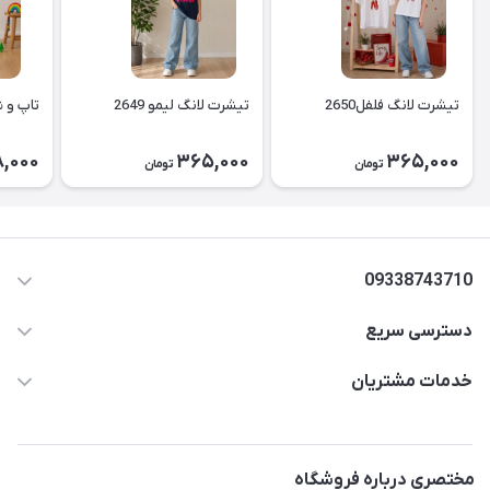
تیشرت لانگ فلفل2650
تیشرت لانگ لیمو 2649
تاپ و شل
,000
365,000
365,000
تومان
تومان
09338743710
دسترسی سریع
aminjamshidi0062@gmail.com
حساب کاربری
خدمات مشتریان
قزوین.خیابان باغ دبیر .نرسیده به آتشنشانی.پوشاک آرشیدا
مجله فروشگاه
قوانین و مقررات
لیست محصولات
حریم خصوصی
مختصری درباره فروشگاه
درباره ما