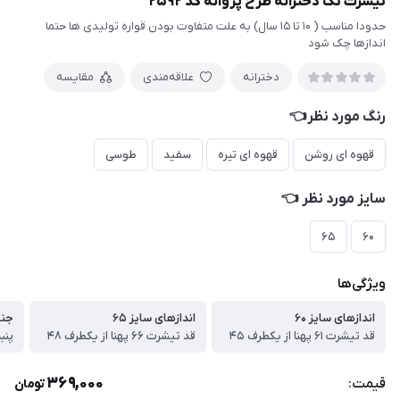
تیشرت تک دخترانه طرح پروانه کد ۲۵۹۲
حدودا مناسب ( ۱۰ تا ۱۵ سال) به علت متفاوت بودن قواره تولیدی ها حتما
اندازها چک شود
دخترانه
علاقه‌مندی
مقایسه
رنگ مورد نظر👈
قهوه ای روشن
قهوه ای تیره
سفید
طوسی
سایز مورد نظر 👈
۶۵
۶۰
ویژگی‌ها
اندازهای سایز ۶۰
اندازهای سایز ۶۵
جن
قد تیشرت ۶۱ پهنا از یکطرف ۴۵
قد تیشرت ۶۶ پهنا از یکطرف ۴۸
پنبه
369,000
قیمت:
تومان