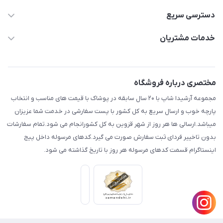
دسترسی سریع
aminjamshidi0062@gmail.com
حساب کاربری
خدمات مشتریان
قزوین.خیابان باغ دبیر .نرسیده به آتشنشانی.پوشاک آرشیدا
مجله فروشگاه
قوانین و مقررات
لیست محصولات
حریم خصوصی
مختصری درباره فروشگاه
درباره ما
راهنما
مجموعه آرشیدا شاپ با ۲۰ سال سابقه در پوشاک با قیمت های مناسب و انتخاب
تماس با ما
پارچه خوب و ارسال سریع به کل کشور با پست سفارشی در خدمت شما عزیزان
میباشد.ارسالی ها هر روز از شهر قزوین به کل کشورانجام می شود.تمام سفارشات
بدون تاخییر فردای ثبت سفارش صورت می گیرد.کدهای مرسوله داخل پیج
اینستاگرام قسمت کدهای مرسوله هر روز با تاریخ گذاشته می شود.