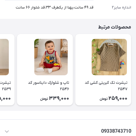
انداره سایز۲
قد ۴۹ سانت،پهنا از یکطرف ۳۳،قد شلوار ۶۶ سانت
محصولات مرتبط
تیشرت تک کبریتی کشی کد
تاپ و شلوارک دایناسور کد
تیشرت 
۲۵۳۹
۲۵۴۶
۲۵۴۷
5,000
339,000
259,000
تومان
تومان
09338743710