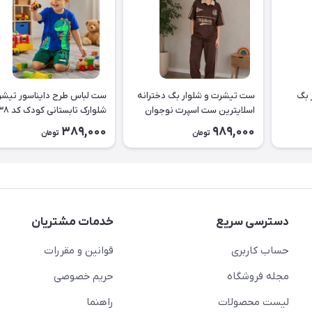
 بگ
ست تیشرت و شلوار بگ دخترانه
ست لباس طرح دا
اسلایترین ست اسپرت نوجوان
شلوارک تابستانی کودک کد ۲۶۳۸
طرح Slytherin کد ۲۶۳۹
389,000
989,000
تومان
تومان
دسترسی سریع
خدمات مشتریان
حساب کاربری
قوانین و مقررات
مجله فروشگاه
حریم خصوصی
لیست محصولات
راهنما