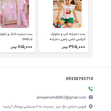
ست دخترانه تاپ و شلوارک
ست تیشرت لانگ و شلوار
گیلاسی لباس راحتی دخترانه
کد2642
کد2643
815,000
365,000
تومان
تومان
09338743710
aminjamshidi0062@gmail.com
قزوین.خیابان باغ دبیر .نرسیده به آتشنشانی.پوشاک آرشیدا