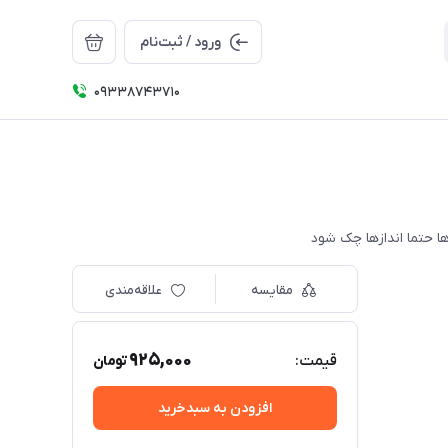
ورود / ثبت‌نام
09338743710
مقایسه
علاقه‌مندی
925,000
قیمت:
تومان
افزودن به سبدخرید