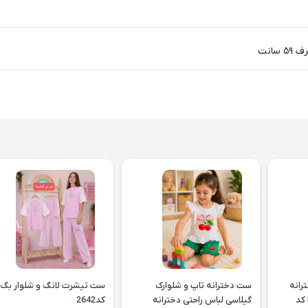
رانه
ست دخترانه تاپ و شلوارک
ست تیشرت لانگ و شلوار بگ
گربه طرح Best Buddies کد
گیلاسی لباس راحتی دخترانه
کد2642