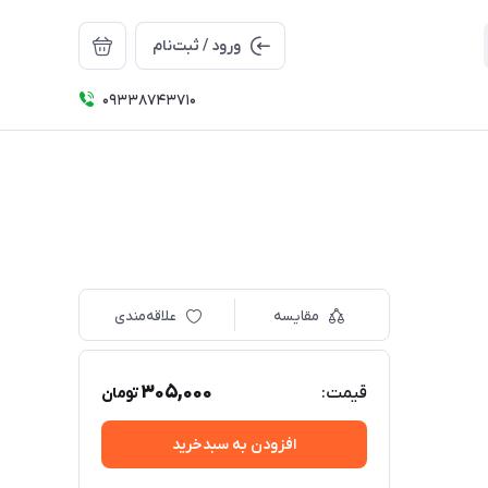
ورود / ثبت‌نام
09338743710
مقایسه
علاقه‌مندی
305,000
قیمت:
تومان
افزودن به سبدخرید