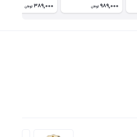
طرح Slytherin کد ۲۶۳۹
389,000
989,000
تومان
تومان