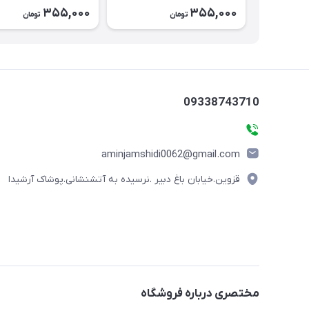
۲۶۴۴
355,000
355,000
تومان
تومان
09338743710
aminjamshidi0062@gmail.com
قزوین.خیابان باغ دبیر .نرسیده به آتشنشانی.پوشاک آرشیدا
مختصری درباره فروشگاه