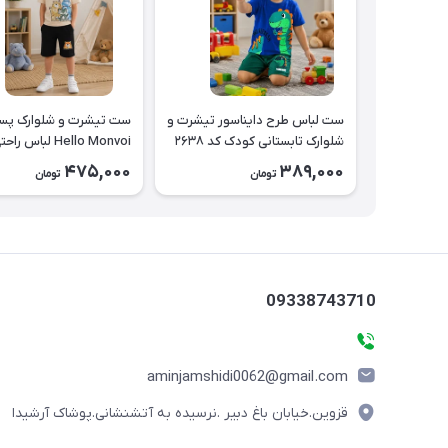
ست لباس طرح دایناسور تیشرت و
ست تیشرت و شلوارک پسر
شلوارک تابستانی کودک کد ۲۶۳۸
Hello Monvoi لباس را
بچه‌گانه نخی کد ۲۶۲۹
475,000
389,000
تومان
تومان
09338743710
aminjamshidi0062@gmail.com
قزوین.خیابان باغ دبیر .نرسیده به آتشنشانی.پوشاک آرشیدا