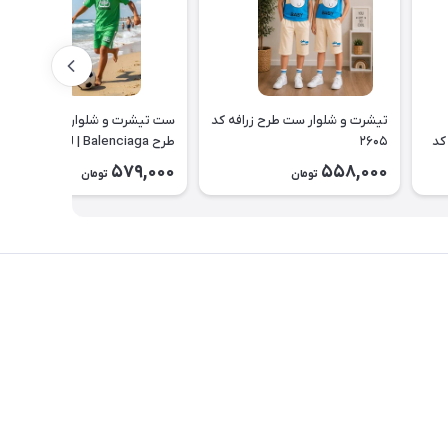
تیشرت و شلوار ست طرح زرافه کد
ست تیشرت و شلوارک بچه گانه
کد
۲۶۰۵
طرح Balenciaga | لباس راحتی
تابستانی کودک کد ۲۶۰۰
579,000
558,000
تومان
تومان