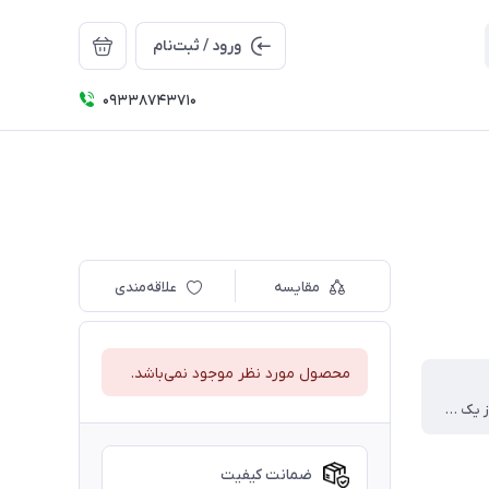
ورود / ثبت‌نام
09338743710
مقایسه
علاقه‌مندی
محصول مورد نظر موجود نمی‌باشد.
قد ۴۷،پهنا از یک طرف ۳۴،قد آستین ۴۲ سانت
ضمانت کیفیت