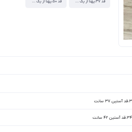
قد ۳۷،پهنا از یک طرف ۲۹،قد آستین ۳۴سانت
قد ۵۰،پهنا از یک طرف ۳۸،قد آستین ۴۷ سانت