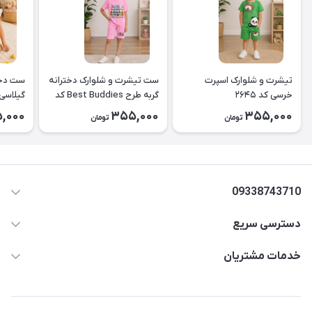
تیشرت و شلوارک اسپرت
ست تیشرت و شلوارک دخترانه
ست دخت
خرسی کد ۲۶۴۵
گربه طرح Best Buddies کد
۲۶۴۴
کد2643
,000
355,000
355,000
تومان
تومان
09338743710
دسترسی سریع
aminjamshidi0062@gmail.com
حساب کاربری
خدمات مشتریان
قزوین.خیابان باغ دبیر .نرسیده به آتشنشانی.پوشاک آرشیدا
مجله فروشگاه
قوانین و مقررات
لیست محصولات
حریم خصوصی