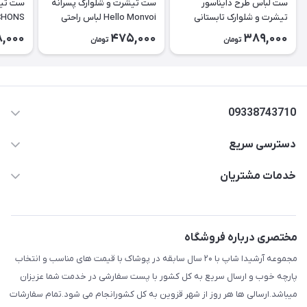
ست لباس طرح دایناسور
ست تیشرت و شلوارک پسرانه
ست تیش
تیشرت و شلوارک تابستانی
Hello Monvoi لباس راحتی
CHONS کد ۲۶
کودک کد ۲۶۳۸
بچه‌گانه نخی کد ۲۶۲۹
8,000
475,000
389,000
تومان
تومان
09338743710
دسترسی سریع
aminjamshidi0062@gmail.com
حساب کاربری
خدمات مشتریان
قزوین.خیابان باغ دبیر .نرسیده به آتشنشانی.پوشاک آرشیدا
مجله فروشگاه
قوانین و مقررات
لیست محصولات
حریم خصوصی
مختصری درباره فروشگاه
درباره ما
راهنما
مجموعه آرشیدا شاپ با ۲۰ سال سابقه در پوشاک با قیمت های مناسب و انتخاب
تماس با ما
پارچه خوب و ارسال سریع به کل کشور با پست سفارشی در خدمت شما عزیزان
میباشد.ارسالی ها هر روز از شهر قزوین به کل کشورانجام می شود.تمام سفارشات