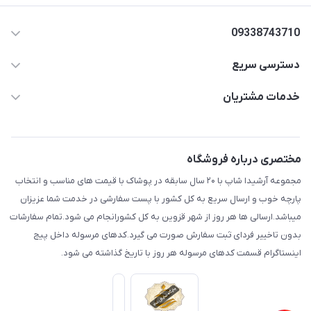
09338743710
دسترسی سریع
aminjamshidi0062@gmail.com
حساب کاربری
خدمات مشتریان
قزوین.خیابان باغ دبیر .نرسیده به آتشنشانی.پوشاک آرشیدا
مجله فروشگاه
قوانین و مقررات
لیست محصولات
حریم خصوصی
مختصری درباره فروشگاه
درباره ما
راهنما
مجموعه آرشیدا شاپ با ۲۰ سال سابقه در پوشاک با قیمت های مناسب و انتخاب
تماس با ما
پارچه خوب و ارسال سریع به کل کشور با پست سفارشی در خدمت شما عزیزان
میباشد.ارسالی ها هر روز از شهر قزوین به کل کشورانجام می شود.تمام سفارشات
بدون تاخییر فردای ثبت سفارش صورت می گیرد.کدهای مرسوله داخل پیج
اینستاگرام قسمت کدهای مرسوله هر روز با تاریخ گذاشته می شود.