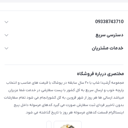
09338743710
دسترسی سریع
aminjamshidi0062@gmail.com
حساب کاربری
خدمات مشتریان
قزوین.خیابان باغ دبیر .نرسیده به آتشنشانی.پوشاک آرشیدا
مجله فروشگاه
قوانین و مقررات
لیست محصولات
حریم خصوصی
مختصری درباره فروشگاه
درباره ما
راهنما
مجموعه آرشیدا شاپ با ۲۰ سال سابقه در پوشاک با قیمت های مناسب و انتخاب
تماس با ما
پارچه خوب و ارسال سریع به کل کشور با پست سفارشی در خدمت شما عزیزان
میباشد.ارسالی ها هر روز از شهر قزوین به کل کشورانجام می شود.تمام سفارشات
بدون تاخییر فردای ثبت سفارش صورت می گیرد.کدهای مرسوله داخل پیج
اینستاگرام قسمت کدهای مرسوله هر روز با تاریخ گذاشته می شود.