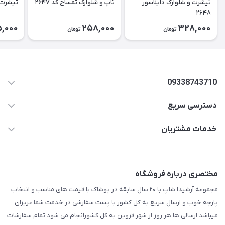
تیشرت و شلوارک دایناسور
تاپ و شلوارک تمساح کد ۲۶۴۷
تیشرت و 
۲۶۴۸
,000
258,000
328,000
تومان
تومان
09338743710
دسترسی سریع
aminjamshidi0062@gmail.com
حساب کاربری
خدمات مشتریان
قزوین.خیابان باغ دبیر .نرسیده به آتشنشانی.پوشاک آرشیدا
مجله فروشگاه
قوانین و مقررات
لیست محصولات
حریم خصوصی
مختصری درباره فروشگاه
درباره ما
راهنما
مجموعه آرشیدا شاپ با ۲۰ سال سابقه در پوشاک با قیمت های مناسب و انتخاب
تماس با ما
پارچه خوب و ارسال سریع به کل کشور با پست سفارشی در خدمت شما عزیزان
میباشد.ارسالی ها هر روز از شهر قزوین به کل کشورانجام می شود.تمام سفارشات