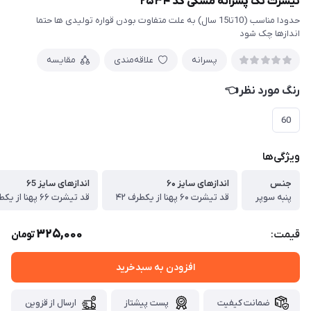
تیشرت تک پسرانه مشکی کد ۲۵۳۴
حدودا مناسب (10تا15 سال) به علت متفاوت بودن قواره تولیدی ها حتما
اندازها چک شود
پسرانه
علاقه‌مندی
مقایسه
رنگ مورد نظر👈
60
ویژگی‌ها
جنس
اندازهای سایز ۶۰
اندازهای سایز ۶5
پنبه سوپر
قد تیشرت ۶۰ پهنا از یکطرف ۴۲
قد تیشرت ۶۶ پهنا از یکطرف ۴۸
325,000
قیمت:
تومان
افزودن به سبدخرید
ضمانت کیفیت
پست پیشتاز
ارسال از قزوین