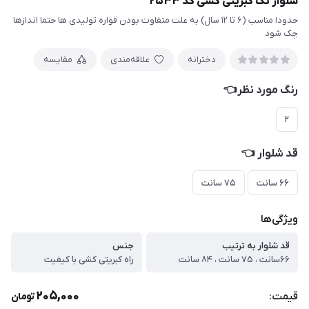
شلوار تک کبریتی کشی کد ۲۵۳۳
حدودا مناسب (۶ تا ۱۲ سال) به علت متفاوت بودن قواره تولیدی ها حتما اندازها
چک شود
دخترانه
علاقه‌مندی
مقایسه
رنگ مورد نظر👈
۲
قد شلوار 👈
۶۶ سانت
۷۵ سانت
ویژگی‌ها
قد شلوار به ترتیب
جنس
۶۶سانت ، ۷۵ سانت ، ۸۴ سانت
راه کبریتی کشی با کیفیت
205,000
قیمت:
تومان