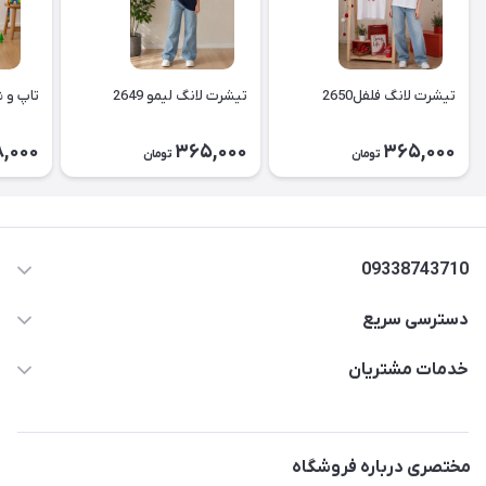
تیشرت لانگ فلفل2650
تیشرت لانگ لیمو 2649
تاپ و شل
,000
365,000
365,000
تومان
تومان
09338743710
دسترسی سریع
aminjamshidi0062@gmail.com
حساب کاربری
خدمات مشتریان
قزوین.خیابان باغ دبیر .نرسیده به آتشنشانی.پوشاک آرشیدا
مجله فروشگاه
قوانین و مقررات
لیست محصولات
حریم خصوصی
مختصری درباره فروشگاه
درباره ما