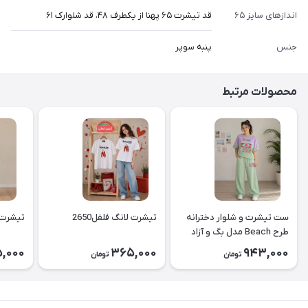
اندازهای سایز ۶۵
قد تیشرت ۶۵ پهنا از یکطرف ۴۸، قد شلوارک ۶۱
جنس
پنبه سوپر
محصولات مرتبط
ست تیشرت و شلوار دخترانه
تیشرت لانگ فلفل2650
تیشرت لا
طرح Beach مدل بگ و آزاد
۲۶۵۱
,000
365,000
943,000
تومان
تومان