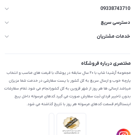
09338743710
دسترسی سریع
aminjamshidi0062@gmail.com
حساب کاربری
خدمات مشتریان
قزوین.خیابان باغ دبیر .نرسیده به آتشنشانی.پوشاک آرشیدا
مجله فروشگاه
قوانین و مقررات
لیست محصولات
حریم خصوصی
مختصری درباره فروشگاه
درباره ما
راهنما
مجموعه آرشیدا شاپ با ۲۰ سال سابقه در پوشاک با قیمت های مناسب و انتخاب
تماس با ما
پارچه خوب و ارسال سریع به کل کشور با پست سفارشی در خدمت شما عزیزان
میباشد.ارسالی ها هر روز از شهر قزوین به کل کشورانجام می شود.تمام سفارشات
بدون تاخییر فردای ثبت سفارش صورت می گیرد.کدهای مرسوله داخل پیج
اینستاگرام قسمت کدهای مرسوله هر روز با تاریخ گذاشته می شود.