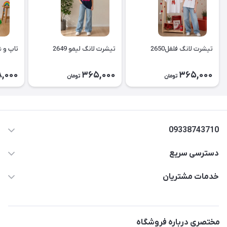
تیشرت لانگ فلفل2650
تیشرت لانگ لیمو 2649
تاپ و شل
,000
365,000
365,000
تومان
تومان
09338743710
دسترسی سریع
aminjamshidi0062@gmail.com
حساب کاربری
خدمات مشتریان
قزوین.خیابان باغ دبیر .نرسیده به آتشنشانی.پوشاک آرشیدا
مجله فروشگاه
قوانین و مقررات
لیست محصولات
حریم خصوصی
مختصری درباره فروشگاه
درباره ما