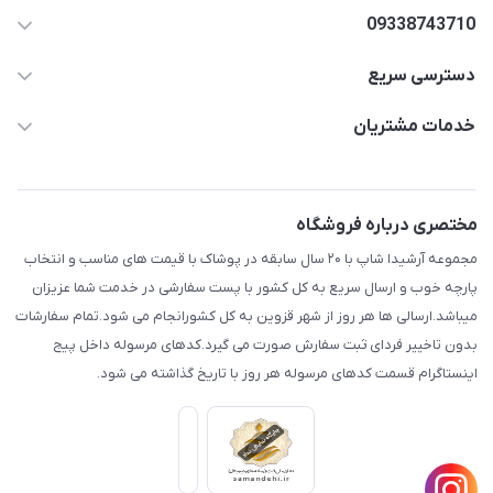
09338743710
دسترسی سریع
aminjamshidi0062@gmail.com
حساب کاربری
خدمات مشتریان
قزوین.خیابان باغ دبیر .نرسیده به آتشنشانی.پوشاک آرشیدا
مجله فروشگاه
قوانین و مقررات
لیست محصولات
حریم خصوصی
مختصری درباره فروشگاه
درباره ما
راهنما
مجموعه آرشیدا شاپ با ۲۰ سال سابقه در پوشاک با قیمت های مناسب و انتخاب
تماس با ما
پارچه خوب و ارسال سریع به کل کشور با پست سفارشی در خدمت شما عزیزان
میباشد.ارسالی ها هر روز از شهر قزوین به کل کشورانجام می شود.تمام سفارشات
بدون تاخییر فردای ثبت سفارش صورت می گیرد.کدهای مرسوله داخل پیج
اینستاگرام قسمت کدهای مرسوله هر روز با تاریخ گذاشته می شود.