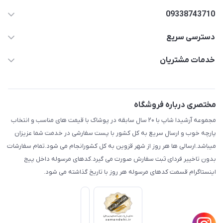
09338743710
دسترسی سریع
aminjamshidi0062@gmail.com
حساب کاربری
خدمات مشتریان
قزوین.خیابان باغ دبیر .نرسیده به آتشنشانی.پوشاک آرشیدا
مجله فروشگاه
قوانین و مقررات
لیست محصولات
حریم خصوصی
مختصری درباره فروشگاه
درباره ما
راهنما
مجموعه آرشیدا شاپ با ۲۰ سال سابقه در پوشاک با قیمت های مناسب و انتخاب
تماس با ما
پارچه خوب و ارسال سریع به کل کشور با پست سفارشی در خدمت شما عزیزان
میباشد.ارسالی ها هر روز از شهر قزوین به کل کشورانجام می شود.تمام سفارشات
بدون تاخییر فردای ثبت سفارش صورت می گیرد.کدهای مرسوله داخل پیج
اینستاگرام قسمت کدهای مرسوله هر روز با تاریخ گذاشته می شود.