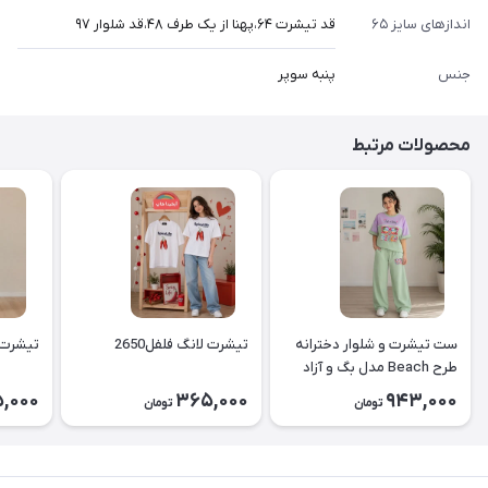
اندازهای سایز ۶۵
قد تیشرت ۶۴،پهنا از یک طرف ۴۸،قد شلوار ۹۷
جنس
پنبه سوپر
محصولات مرتبط
ست تیشرت و شلوار دخترانه
تیشرت لانگ فلفل2650
تیشرت لا
طرح Beach مدل بگ و آزاد
۲۶۵۱
,000
365,000
943,000
تومان
تومان