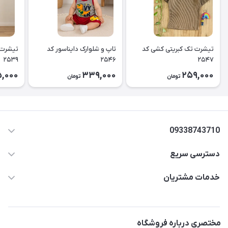
تیشرت تک کبریتی کشی کد
تاپ و شلوارک دایناسور کد
تیشرت 
۲۵۳۹
۲۵۴۶
۲۵۴۷
5,000
339,000
259,000
تومان
تومان
09338743710
دسترسی سریع
aminjamshidi0062@gmail.com
حساب کاربری
خدمات مشتریان
قزوین.خیابان باغ دبیر .نرسیده به آتشنشانی.پوشاک آرشیدا
مجله فروشگاه
قوانین و مقررات
لیست محصولات
حریم خصوصی
مختصری درباره فروشگاه
درباره ما