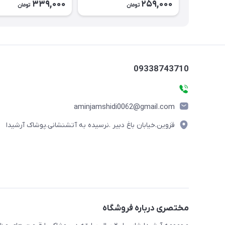
339,000
259,000
تومان
تومان
09338743710
aminjamshidi0062@gmail.com
قزوین.خیابان باغ دبیر .نرسیده به آتشنشانی.پوشاک آرشیدا
مختصری درباره فروشگاه