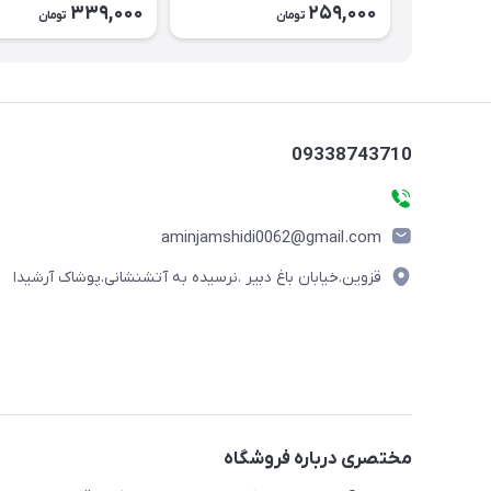
339,000
259,000
تومان
تومان
09338743710
aminjamshidi0062@gmail.com
قزوین.خیابان باغ دبیر .نرسیده به آتشنشانی.پوشاک آرشیدا
مختصری درباره فروشگاه