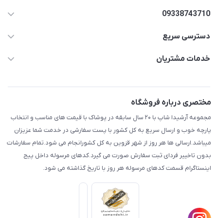
09338743710
دسترسی سریع
aminjamshidi0062@gmail.com
حساب کاربری
خدمات مشتریان
قزوین.خیابان باغ دبیر .نرسیده به آتشنشانی.پوشاک آرشیدا
مجله فروشگاه
قوانین و مقررات
لیست محصولات
حریم خصوصی
مختصری درباره فروشگاه
درباره ما
راهنما
مجموعه آرشیدا شاپ با ۲۰ سال سابقه در پوشاک با قیمت های مناسب و انتخاب
تماس با ما
پارچه خوب و ارسال سریع به کل کشور با پست سفارشی در خدمت شما عزیزان
میباشد.ارسالی ها هر روز از شهر قزوین به کل کشورانجام می شود.تمام سفارشات
بدون تاخییر فردای ثبت سفارش صورت می گیرد.کدهای مرسوله داخل پیج
اینستاگرام قسمت کدهای مرسوله هر روز با تاریخ گذاشته می شود.