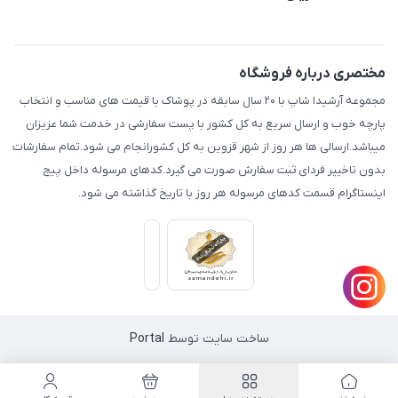
قزوین.خیابان باغ دبیر .نرسیده به آتشنشانی.پوشاک آرشیدا
مجله فروشگاه
قوانین و مقررات
لیست محصولات
حریم خصوصی
مختصری درباره فروشگاه
درباره ما
راهنما
مجموعه آرشیدا شاپ با ۲۰ سال سابقه در پوشاک با قیمت های مناسب و انتخاب
تماس با ما
پارچه خوب و ارسال سریع به کل کشور با پست سفارشی در خدمت شما عزیزان
میباشد.ارسالی ها هر روز از شهر قزوین به کل کشورانجام می شود.تمام سفارشات
بدون تاخییر فردای ثبت سفارش صورت می گیرد.کدهای مرسوله داخل پیج
اینستاگرام قسمت کدهای مرسوله هر روز با تاریخ گذاشته می شود.
ساخت سایت توسط
Portal