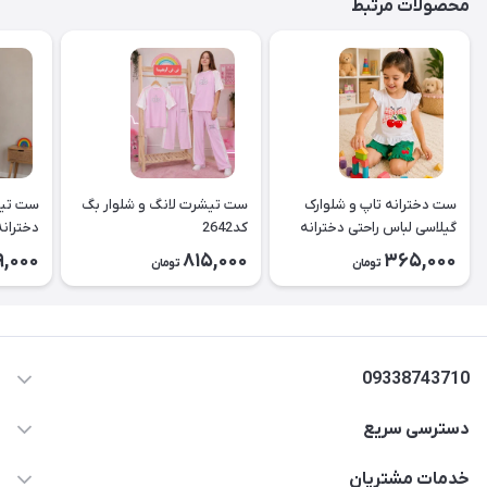
محصولات مرتبط
ست دخترانه تاپ و شلوارک
ست تیشرت لانگ و شلوار بگ
ست تیش
گیلاسی لباس راحتی دخترانه
کد2642
کد2643
9,000
815,000
365,000
تومان
تومان
۲۶۳۹
09338743710
دسترسی سریع
aminjamshidi0062@gmail.com
حساب کاربری
خدمات مشتریان